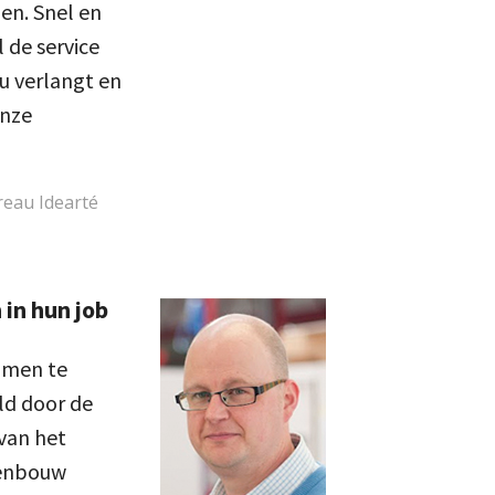
en. Snel en
 de service
au verlangt en
onze
reau Idearté
in hun job
amen te
ld door de
 van het
denbouw