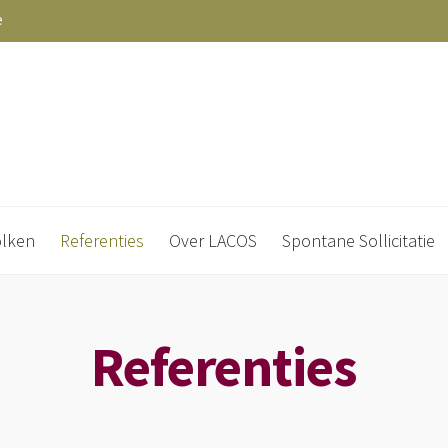
e
olken
Referenties
Over LACOS
Spontane Sollicitatie
Referenties