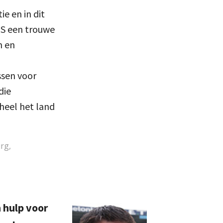
e en in dit
OS een trouwe
n en
ssen voor
die
heel het land
rg,
hulp voor