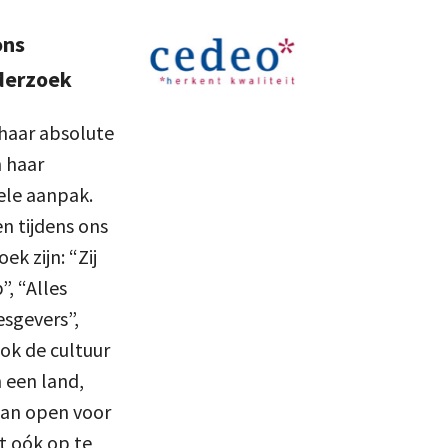
ons
derzoek
haar absolute
n haar
ele aanpak.
n tijdens ons
k zijn: “Zij
”, “Alles
esgevers”,
ok de cultuur
een land,
taan open voor
t oók op te