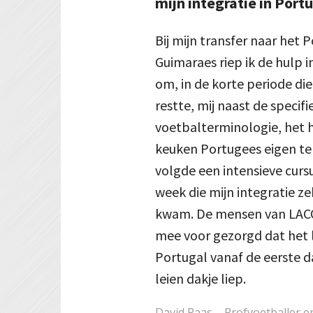
mijn integratie in Port
Bij mijn transfer naar het 
Guimaraes riep ik de hulp 
om, in de korte periode die
restte, mij naast de specifi
voetbalterminologie, het hu
keuken Portugees eigen te
volgde een intensieve curs
week die mijn integratie z
kwam. De mensen van LAC
mee voor gezorgd dat het 
Portugal vanaf de eerste 
leien dakje liep.
David Paas – Profvoetballer en