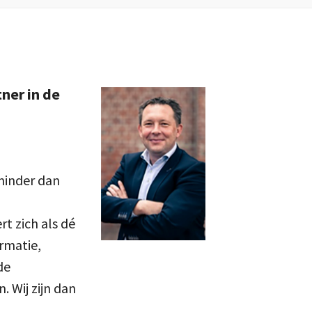
ner in de
 minder dan
t zich als dé
ormatie,
de
 Wij zijn dan