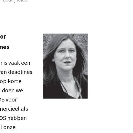
or
ines
 is vaak een
 van deadlines
 op korte
m doen we
OS voor
ercieel als
COS hebben
al onze