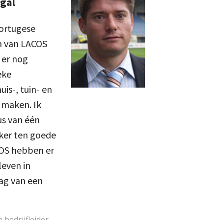
ugal
Portugese
in van LACOS
 er nog
eke
is-, tuin- en
 maken. Ik
us van één
eker ten goede
OS hebben er
leven in
dag van een
 bedrijfleider