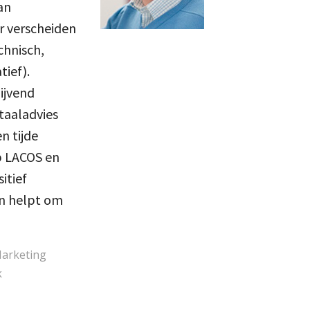
an
r verscheiden
chnisch,
ief).
ijvend
taaladvies
n tijde
p LACOS en
itief
n helpt om
Marketing
k